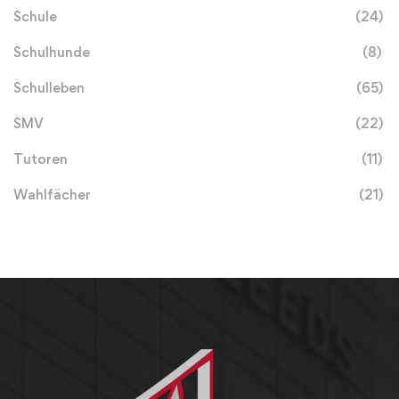
Schule
(24)
Schulhunde
(8)
Schulleben
(65)
SMV
(22)
Tutoren
(11)
Wahlfächer
(21)