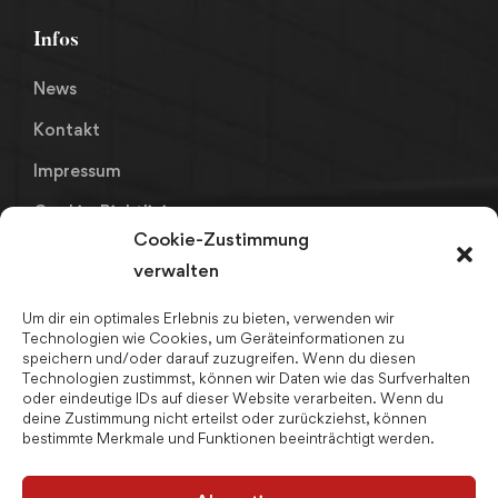
Infos
News
Kontakt
Impressum
Cookie-Richtlinie
Cookie-Zustimmung
Datenschutz
verwalten
Um dir ein optimales Erlebnis zu bieten, verwenden wir
Links
Technologien wie Cookies, um Geräteinformationen zu
speichern und/oder darauf zuzugreifen. Wenn du diesen
Fahrpläne LK Kronach
Technologien zustimmst, können wir Daten wie das Surfverhalten
oder eindeutige IDs auf dieser Website verarbeiten. Wenn du
Bay. Realschulnetz
deine Zustimmung nicht erteilst oder zurückziehst, können
bestimmte Merkmale und Funktionen beeinträchtigt werden.
Schulpsychologin