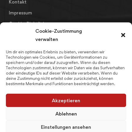
Kontakt
Impressum
Cookie-Richtlinie
Cookie-Zustimmung
Datenschutz
verwalten
Um dir ein optimales Erlebnis zu bieten, verwenden wir
Links
Technologien wie Cookies, um Geräteinformationen zu
speichern und/oder darauf zuzugreifen. Wenn du diesen
Fahrpläne LK Kronach
Technologien zustimmst, können wir Daten wie das Surfverhalten
oder eindeutige IDs auf dieser Website verarbeiten. Wenn du
Bay. Realschulnetz
deine Zustimmung nicht erteilst oder zurückziehst, können
bestimmte Merkmale und Funktionen beeinträchtigt werden.
Schulpsychologin
Ferienjobs
Akzeptieren
Schulmanager
Ablehnen
Einstellungen ansehen
© 2026 sopart multimedia