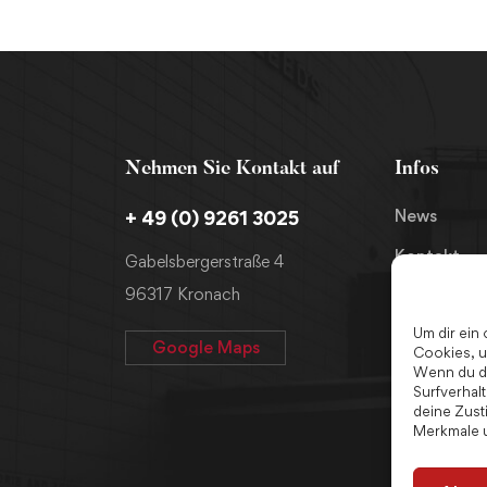
Nehmen Sie Kontakt auf
Infos
News
+ 49 (0) 9261 3025
Kontakt
Gabelsbergerstraße 4
96317 Kronach
Impressum
Um dir ein
Cookie-Rich
Google Maps
Cookies, u
Wenn du di
Datenschu
Surfverhal
deine Zust
Merkmale u