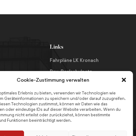
Links
Fahrpläne LK Kronach
Bay. Realschulnetz
Cookie-Zustimmung verwalten
Schulpsychologin
 optimales Erlebnis zu bieten, verwenden wir Technologien wie
tlinie
Ferienjobs
m Geräteinformationen zu speichern und/oder darauf zuzugreifen.
esen Technologien zustimmst, können wir Daten wie das
tz
Schulmanager
ten oder eindeutige IDs auf dieser Website verarbeiten. Wenn du
immung nicht erteilst oder zurückziehst, können bestimmte
nd Funktionen beeinträchtigt werden.