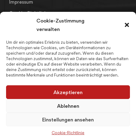
Impressum
Cookie-Richtlinie
Cookie-Zustimmung
Datenschutz
verwalten
Um dir ein optimales Erlebnis zu bieten, verwenden wir
Links
Technologien wie Cookies, um Geräteinformationen zu
speichern und/oder darauf zuzugreifen. Wenn du diesen
Fahrpläne LK Kronach
Technologien zustimmst, können wir Daten wie das Surfverhalten
oder eindeutige IDs auf dieser Website verarbeiten. Wenn du
Bay. Realschulnetz
deine Zustimmung nicht erteilst oder zurückziehst, können
bestimmte Merkmale und Funktionen beeinträchtigt werden.
Schulpsychologin
Ferienjobs
Akzeptieren
Schulmanager
Ablehnen
Einstellungen ansehen
© 2026 sopart multimedia
Cookie-Richtlinie