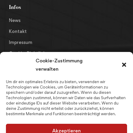
Infos
News
Kontakt
Impressum
Cookie-Richtlinie
Cookie-Zustimmung
Datenschutz
verwalten
Um dir ein optimales Erlebnis zu bieten, verwenden wir
Links
Technologien wie Cookies, um Geräteinformationen zu
speichern und/oder darauf zuzugreifen. Wenn du diesen
Fahrpläne LK Kronach
Technologien zustimmst, können wir Daten wie das Surfverhalten
oder eindeutige IDs auf dieser Website verarbeiten. Wenn du
Bay. Realschulnetz
deine Zustimmung nicht erteilst oder zurückziehst, können
bestimmte Merkmale und Funktionen beeinträchtigt werden.
Schulpsychologin
Ferienjobs
Akzeptieren