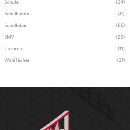
Schule
(24)
Schulhunde
(8)
Schulleben
(65)
SMV
(22)
Tutoren
(11)
Wahlfächer
(21)