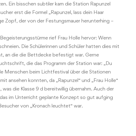
zen. Ein bisschen subtiler kam die Station Rapunzel
cher erst die Formel „Rapunzel, lass dein Haar
ge Zopf, der von der Festungsmauer herunterhing –
. Begeisterungsstürme rief Frau Holle hervor: Wenn
schneien. Die Schülerinnen und Schüler hatten dies mit
t, an die die Bettdecke befestigt war. Gerne
euchtschrift, die das Programm der Station war: „Du
de Menschen beim Lichtfestival über die Stationen
t mit ansehen konnten, da „Rapunzel“ und „Frau Holle“
was die Klasse 9 d bereitwillig übernahm. Auch der
hat das im Unterricht geplante Konzept so gut aufging
 Besucher von „Kronach leuchtet“ war.