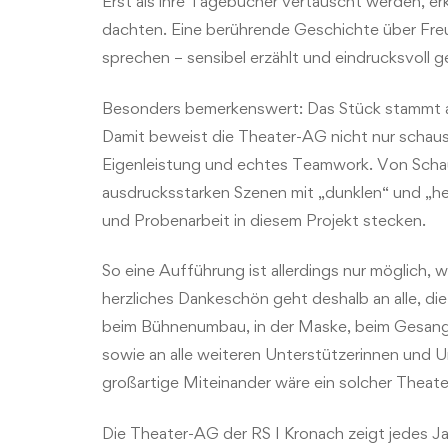
Erst als ihre Tagebücher vertauscht werden, erke
dachten. Eine berührende Geschichte über Fre
sprechen – sensibel erzählt und eindrucksvoll ge
Besonders bemerkenswert: Das Stück stammt au
Damit beweist die Theater-AG nicht nur schausp
Eigenleistung und echtes Teamwork. Von Schau
ausdrucksstarken Szenen mit „dunklen“ und „he
und Probenarbeit in diesem Projekt stecken.
So eine Aufführung ist allerdings nur möglich,
herzliches Dankeschön geht deshalb an alle, die
beim Bühnenumbau, in der Maske, beim Gesangst
sowie an alle weiteren Unterstützerinnen und U
großartige Miteinander wäre ein solcher Thea
Die Theater-AG der RS I Kronach zeigt jedes Ja