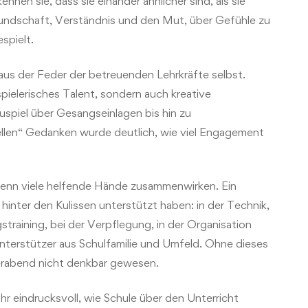
nnen sie, dass sie einander ähnlicher sind, als sie
undschaft, Verständnis und den Mut, über Gefühle zu
spielt.
s der Feder der betreuenden Lehrkräfte selbst.
ielerisches Talent, sondern auch kreative
spiel über Gesangseinlagen bis hin zu
llen“ Gedanken wurde deutlich, wie viel Engagement
 wenn viele helfende Hände zusammenwirken. Ein
 hinter den Kulissen unterstützt haben: in der Technik,
raining, bei der Verpflegung, in der Organisation
nterstützer aus Schulfamilie und Umfeld. Ohne dieses
terabend nicht denkbar gewesen.
hr eindrucksvoll, wie Schule über den Unterricht