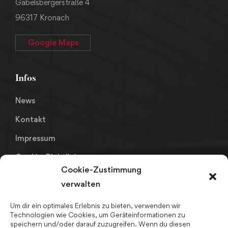
Gabelsbergerstraße 4
96317 Kronach
Google Maps
Infos
News
Kontakt
Impressum
Cookie-Richtlinie
Cookie-Zustimmung
Datenschutz
verwalten
Um dir ein optimales Erlebnis zu bieten, verwenden wir
Links
Technologien wie Cookies, um Geräteinformationen zu
speichern und/oder darauf zuzugreifen. Wenn du diesen