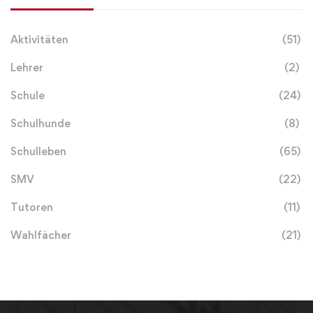
Aktivitäten
(51)
Lehrer
(2)
Schule
(24)
Schulhunde
(8)
Schulleben
(65)
SMV
(22)
Tutoren
(11)
Wahlfächer
(21)